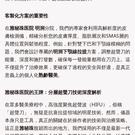
客製化方案的重要性
在
雅秘珠医院 明洞
分院，我們的專家會利用高解析度的皮
膚檢測儀，精確分析您的皮膚厚度、脂肪層次和SMAS層的
具體位置與鬆弛程度。例如，針對雙下巴和下顎線模糊的問
題，我們會設計專屬的
明洞下顎線拉提
方案，調整超聲刀的
能量、深度和施打發數，確保每一發能量都用在刀刃上。這
不僅提升了治療效果，更確保了過程的安全與舒適，是真正
意義上的個人化
熟齡醫美
。
雅秘珠医院的王牌：分層超聲刀技術深度解析
在眾多醫美療程中，高強度聚焦超聲波（HIFU），俗稱
「超聲刀」，無疑是抗衰拉提領域的明星技術。然而，儀器
本身只是工具，真正的關鍵在於操作者的技術與治療策略。
這正是
雅秘珠
脫穎而出的地方。我們採用的不僅是最新一代