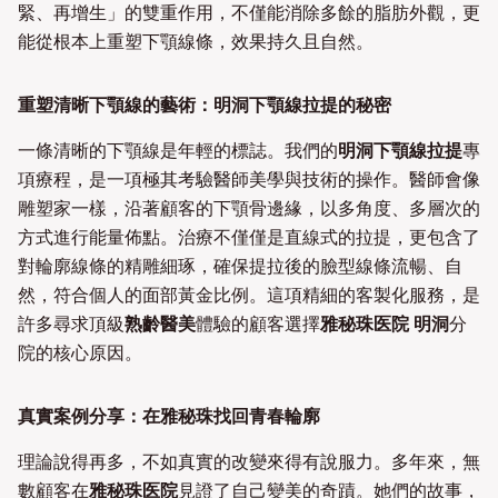
緊、再增生」的雙重作用，不僅能消除多餘的脂肪外觀，更
能從根本上重塑下顎線條，效果持久且自然。
重塑清晰下顎線的藝術：明洞下顎線拉提的秘密
一條清晰的下顎線是年輕的標誌。我們的
明洞下顎線拉提
專
項療程，是一項極其考驗醫師美學與技術的操作。醫師會像
雕塑家一樣，沿著顧客的下顎骨邊緣，以多角度、多層次的
方式進行能量佈點。治療不僅僅是直線式的拉提，更包含了
對輪廓線條的精雕細琢，確保提拉後的臉型線條流暢、自
然，符合個人的面部黃金比例。這項精細的客製化服務，是
許多尋求頂級
熟齡醫美
體驗的顧客選擇
雅秘珠医院 明洞
分
院的核心原因。
真實案例分享：在雅秘珠找回青春輪廓
理論說得再多，不如真實的改變來得有說服力。多年來，無
數顧客在
雅秘珠医院
見證了自己變美的奇蹟。她們的故事，