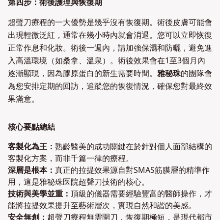
第四步：術後護理與恢復期
超聲刀療程的一大優勢是幾乎沒有恢復期。術後皮膚可能會
出現輕微泛紅，通常在幾小時內就會消退。您可以立即恢復
正常作息和化妝。術後一週內，請加強保濕和防曬，避免進
入高溫環境（如桑拿、溫泉）。術後效果會在1至3個月內
逐漸顯現，因為膠原蛋白的新生需要時間。
雅秘珠
的團隊會
為您安排定期的回訪，追蹤您的恢復情況，確保您對最終效
果滿意。
核心要點總結
客製化為王：
熟齡醫美的成功關鍵在於針對個人面部結構的
客製化方案，而非千篇一律的療程。
深層是根本：
真正的拉提效果源自對SMAS筋膜層的精準作
用，這是雅秘珠医院超聲刀技術的核心。
技術與美學並重：
頂級的儀器需要經驗豐富的醫師操作，才
能將拉提效果提升至藝術層次，實現自然和諧的美感。
安全無創：
超聲刀療程無需開刀，恢復期極短，是現代都市