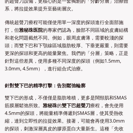
的超聲刀設備，更核心的是一套獨創的「分齡分層」治療體
系，將拉提效果提升至藝術層次。
傳統超聲刀療程可能僅使用單一深度的探頭進行全面部施
打，但
雅秘珠医院
的專家們認為，臉部不同區域的皮膚結構
和老化問題截然不同。例如，眼周皮膚薄，需要較淺的探
頭；而雙下巴和下顎線區域脂肪較厚、下垂更嚴重，則需要
更深的探頭和更高的能量聚焦。我們的「分層」策略，正是
針對這些差異，使用多種不同深度的探頭（例如1.5mm,
3.0mm, 4.5mm），進行組合式治療。
針對雙下巴的精準打擊：告別鬆弛輪廓
雙下巴的形成，不僅僅是脂肪堆積，更多是闊頸肌和SMAS
筋膜層鬆弛所致。
雅秘珠
的
雙下巴超聲刀
療程，會先使用
4.5mm的探頭，將能量精準傳遞到SMAS層，使其受熱收
縮，達到立即性的拉提效果。接著，可能會再使用3.0mm
的探頭，刺激深層真皮的膠原蛋白大量新生。這種「先收