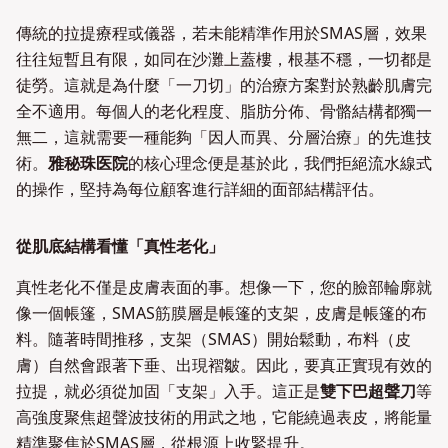
傳統的拉提療程或儀器，若未能精準作用於SMAS層，效果
往往短暫且有限，如同在沙灘上蓋樓，根基不穩，一切都是
徒勞。這就是為什麼「一刀切」的治療方案對於熟齡肌膚完
全不適用。每個人的老化程度、脂肪分佈、骨骼結構都獨一
無二，這就需要一種能夠「因人而異、分層治療」的先進技
術。
雅秘珠医院
的核心理念便是基於此，我們拒絕流水線式
的操作，堅持為每位顧客進行詳細的面部結構評估。
從肌底結構看懂「真性老化」
真性老化不僅是皮膚表面的事。想像一下，您的臉部輪廓就
像一個帳篷，SMAS筋膜層是帳篷的支架，皮膚是帳篷的布
料。隨著時間推移，支架（SMAS）開始鬆動，布料（皮
膚）自然會跟著下垂、出現褶皺。因此，要真正實現有效的
拉提，就必須從加固「支架」入手。這正是
雙下巴超聲刀
等
高強度聚焦超聲波技術的用武之地，它能繞過表皮，將能量
精準聚焦於SMAS層，從根源上收緊提升。