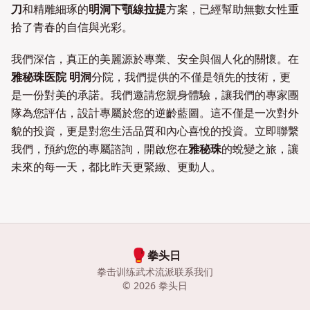
刀
和精雕細琢的
明洞下顎線拉提
方案，已經幫助無數女性重
拾了青春的自信與光彩。
我們深信，真正的美麗源於專業、安全與個人化的關懷。在
雅秘珠医院 明洞
分院，我們提供的不僅是領先的技術，更
是一份對美的承諾。我們邀請您親身體驗，讓我們的專家團
隊為您評估，設計專屬於您的逆齡藍圖。這不僅是一次對外
貌的投資，更是對您生活品質和內心喜悅的投資。立即聯繫
我們，預約您的專屬諮詢，開啟您在
雅秘珠
的蛻變之旅，讓
未來的每一天，都比昨天更緊緻、更動人。
🥊
拳头日
拳击训练
武术流派
联系我们
©
2026
拳头日