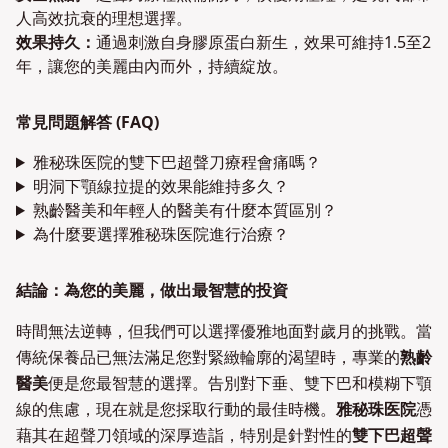
人高效抗衰的理想選擇。
效果持久：
通過刺激自身膠原蛋白新生，效果可維持1.5至2
年，讓您的美麗由內而外，持續綻放。
常見問題解答 (FAQ)
雅秘珠医院的雙下巴超聲刀療程會痛嗎？
明洞下顎線拉提的效果能維持多久？
熟齡醫美和年輕人的醫美有什麼本質區別？
為什麼要選擇雅秘珠医院進行治療？
結論：為您的美麗，做出最智慧的投資
時間無法逆轉，但我們可以選擇優雅地面對歲月的挑戰。當
傳統保養品已無法滿足您對緊緻輪廓的渴望時，專業的
熟齡
醫美
便是您最智慧的選擇。告別對下垂、雙下巴和模糊下顎
線的焦慮，現在就是您採取行動的最佳時機。
雅秘珠医院
憑
藉其在超聲刀領域的深厚造詣，特別是針對性的
雙下巴超聲