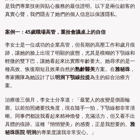
是我們專業技術與貼心服務的最佳證明。以下是兩位顧客的
真實心聲，我們隱去了她們的個人信息以保護隱私。
案例一：45歲職場高管，重拾會議桌上的自信
李女士是一位成功的企業高管，但長期的高壓工作和歲月痕
跡，讓她的臉上出現了明顯的疲態，尤其是模糊的下顎線和
輕微的雙下巴，讓她看起來比實際年齡要大。她尋求的是一
種高效、恢復期短且效果自然的
熟齡醫美
方案。在
雅秘珠
，
專家團隊為她設計了以
明洞下顎線拉提
為主的綜合治療方
案。
治療後三個月，李女士分享道：「最驚人的改變是側面輪
廓。以前拍照總要找角度，現在隨手一拍，下顎線都非常清
晰。同事們都說我看起來精神煥發，充滿活力，但又看不出
具體的痕跡。這種『悄悄變美』的感覺，正是我想要的。
雅
秘珠医院 明洞
的專業度讓我非常安心。」