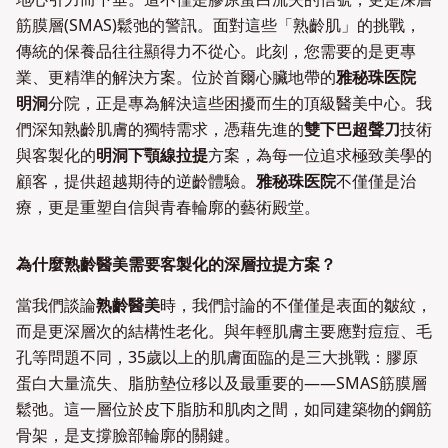
筋膜層(SMAS)鬆弛的警訊。面對這些「熟齡肌」的挑戰，
傳統的保養品往往顯得力不從心。此刻，您需要的是更專
業、更精準的解決方案。位於首爾心臟地帶的
雅秘珠医院
明洞
分院，正是專為解決這些困擾而生的頂級醫美中心。我
們深知熟齡肌膚的獨特需求，憑藉先進的
雙下巴超聲刀
技術
與客製化的
明洞下顎線拉提
方案，為每一位追求極致美學的
顧客，提供超越期待的逆齡體驗。
雅秘珠医院
不僅僅是治
療，更是重塑自信與青春輪廓的藝術殿堂。
為什麼熟齡醫美需要客製化的深層拉提方案？
當我們談論
熟齡醫美
時，我們討論的不僅僅是表面的皺紋，
而是更深層次的結構性老化。與年輕肌膚主要應對痘痘、毛
孔等問題不同，35歲以上的肌膚面臨的是三大挑戰：膠原
蛋白大量流失、脂肪墊位移以及最重要的——SMAS筋膜層
鬆弛。這一層位於皮下脂肪和肌肉之間，如同建築物的鋼筋
骨架，是支撐臉部輪廓的關鍵。