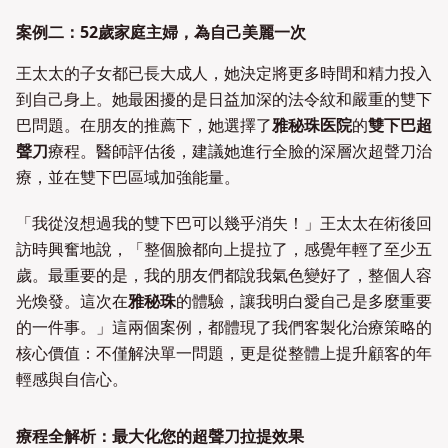
案例二：52歲家庭主婦，為自己美麗一次
王太太的子女都已長大成人，她決定將更多時間和精力投入
到自己身上。她最困擾的是日益加深的法令紋和嚴重的雙下
巴問題。在朋友的推薦下，她選擇了
雅秘珠医院
的
雙下巴超
聲刀
療程。醫師評估後，建議她進行全臉的深層次超聲刀治
療，並在雙下巴區域加強能量。
「我從沒想過我的雙下巴可以幾乎消失！」王太太在術後回
訪時興奮地說，「整個臉都向上提拉了，感覺年輕了至少五
歲。最重要的是，我的朋友們都說我氣色變好了，整個人容
光煥發。這次在
雅秘珠
的體驗，讓我明白愛自己是多麼重要
的一件事。」這兩個案例，都體現了我們客製化治療策略的
核心價值：不僅解決單一問題，更是從整體上提升顧客的年
輕感與自信心。
療程全解析：最大化您的超聲刀拉提效果