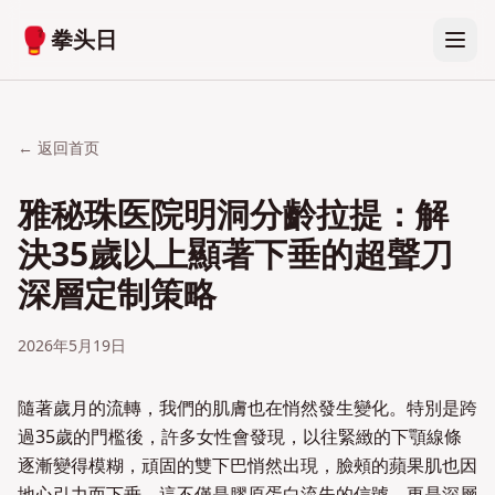
🥊
拳头日
← 返回首页
雅秘珠医院明洞分齡拉提：解
決35歲以上顯著下垂的超聲刀
深層定制策略
2026年5月19日
隨著歲月的流轉，我們的肌膚也在悄然發生變化。特別是跨
過35歲的門檻後，許多女性會發現，以往緊緻的下顎線條
逐漸變得模糊，頑固的雙下巴悄然出現，臉頰的蘋果肌也因
地心引力而下垂。這不僅是膠原蛋白流失的信號，更是深層