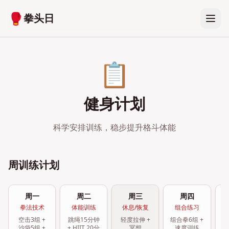
🥊
拳头日
📋
健身计划
科学安排训练，稳步提升格斗体能
周训练计划
周一
周二
周三
周四
拳法技术
体能训练
休息/恢复
组合练习
空击3组 +
跳绳15分钟
轻度拉伸 +
组合拳6组 +
深
沙袋5组 +
+ HIIT 20分
冥想
速度训练