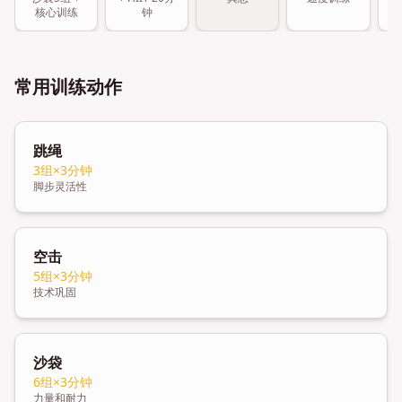
核心训练
钟
常用训练动作
跳绳
3组×3分钟
脚步灵活性
空击
5组×3分钟
技术巩固
沙袋
6组×3分钟
力量和耐力