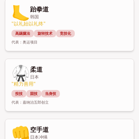
🦶
跆拳道
韩国
"
以礼始以礼终
"
高踢腿法
旋转技术
竞技化
代表：
奥运项目
🥋
柔道
日本
"
精力善用
"
投技
固技
当身技
代表：
嘉纳治五郎创立
👊
空手道
日本冲绳