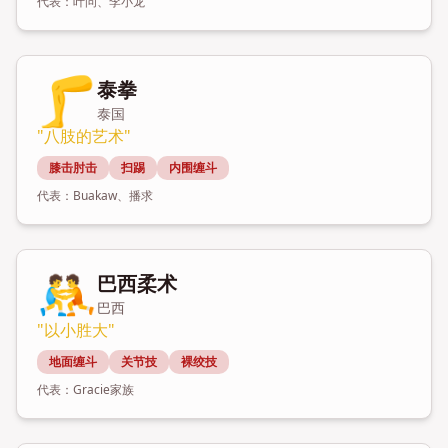
代表：
叶问、李小龙
🦵
泰拳
泰国
"
八肢的艺术
"
膝击肘击
扫踢
内围缠斗
代表：
Buakaw、播求
🤼
巴西柔术
巴西
"
以小胜大
"
地面缠斗
关节技
裸绞技
代表：
Gracie家族