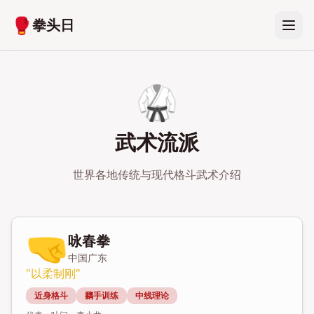
🥊
拳头日
🥋
武术流派
世界各地传统与现代格斗武术介绍
🤜
咏春拳
中国广东
"
以柔制刚
"
近身格斗
黐手训练
中线理论