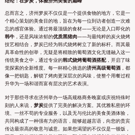
结论：在梦炭，体验济州美食的巅峰
总而言之，济州梦炭不仅仅是一个提供食物的地方，它是一
个精心策划的美食目的地，旨在为每一位到访者创造一次难
忘的感官体验。通过将最顶级的食材——无论是入口即化的
韩牛
，还是风味浓郁的
优质黑猪肉
——与最纯粹的炭火烧烤
技艺相结合，梦炭已经为韩式烧烤树立了新的标杆。而其最
具革命性的创举，无疑是将精致的葡萄酒文化无缝融入这一
传统美食之中，通过专业的
韩式烧烤葡萄酒搭配
，开启了味
觉探索的全新维度。每一杯精心挑选的
济州高级葡萄酒
，都
像一把钥匙，解锁了烤肉更深层次的风味，使整个用餐过程
升华为一场和谐而富有层次的艺术表演。
对于那些寻求在济州举办一场高规格商务晚宴或庆祝特殊时
刻的人来说，
梦炭
提供了完美的解决方案。其优雅私密的环
境、一丝不苟的专业服务，以及无与伦比的美食美酒体验，
共同构成了一种强有力的语言，能够超越言语，向您的贵宾
传达最崇高的敬意与诚意。如果您渴望的不仅仅是一顿饭，