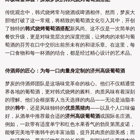
传统观念中，韩式烧烤常与烧酒或啤酒相伴。然而，梦炭大
胆地打破了这一常规，将精致的葡萄酒文化引入其中，开创
了独特的
韩式烧烤葡萄酒搭配
新风尚。这不仅是一次简单的
餐饮升级，更是对味觉层次的深度挖掘，让烤肉的浓郁与葡
萄酒的芬芳在口中交织出前所未有的和谐乐章。在这里，每
一口食物和每一杯酒的结合，都是经过精心设计的艺术品。
侍酒师的匠心：为每一口肉量身定制的济州高级葡萄酒
梦炭的侍酒师团队是这场味觉革命的核心。他们不仅精通世
界各地的葡萄酒，更对韩式烧烤的酱料、肉质风味有着深刻
的理解。他们会根据客人当天选择的肉品——无论是油脂丰
腴的
韩牛
，还是风味独特的
优质黑猪肉
——以及个人口味偏
好，从酒单中推荐最合适的
济州高级葡萄酒
或国际名庄酒。
例如，一款带有适度单宁和红色水果香气的勃艮第黑皮诺，
能够完美地平衡韩牛的丰富油脂，提升其肉质的甜美感；而