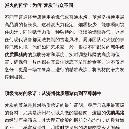
炭火的哲学：为何“梦炭”与众不同
不同于普通烧烤店使用的燃气或普通木炭，梦炭坚持使用最
高品质的备长炭。这种炭火力稳定、烟雾极少，能够瞬间锁
住肉汁，同时赋予肉质一种独特的、淡淡的烟熏香气，这是
任何现代设备都无法复制的古老风味。厨师团队对火候的掌
控已臻化境，他们如同艺术家一般，根据不同部位的
韩牛
或
优质黑猪肉
的脂肪分布和厚度，实时调整烤网的高度与位
置，确保每一片肉都在其最佳状态下呈现给食客。这不仅是
烹饪，更是一场在餐桌上进行的精准表演，将食材的潜力发
挥到极致。
顶级食材的承诺：从济州优质黑猪肉到至尊韩牛
梦炭的菜单是其对品质承诺的最佳证明。餐厅只选用最顶级
的食材，尤其是济州岛引以为傲的黑猪肉。这里的
优质黑猪
肉
经过严格筛选，其大理石纹般的脂肪分布均匀，肉质鲜嫩
多汁，口感富有弹性，咀嚼时散发出的浓郁肉香令人陶醉。