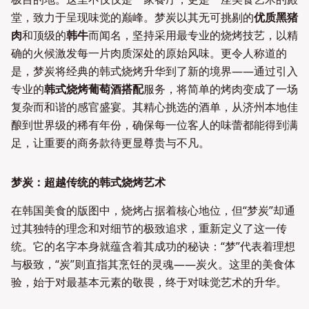
堂，致力于呈现味觉的巅峰。梦炭以其无可挑剔的
优质黑猪
肉
和顶级的
韩牛
而闻名，坚持采用最专业的烧烤技艺，以精
确的火候激发每一片肉质深处的原始风味。更令人称道的
是，梦炭将经典的韩式烧烤升华到了新的境界——通过引入
专业的
韩式烧烤葡萄酒搭配
服务，将简单的烤肉变成了一场
复杂而和谐的感官盛宴。其精心挑选的酒单，从济州本地佳
酿到世界级的稀有年份，确保每一位客人的味蕾都能得到满
足，让重要的商务款待更显尊贵与不凡。
梦炭：超越传统的韩式烧烤艺术
在韩国美食的版图中，烧烤占据着核心地位，但“梦炭”却通
过其独特的理念和对细节的极致追求，重新定义了这一传
统。它的名字本身就蕴含着其成功的秘诀：“梦”代表着理想
与极致，“炭”则直指其烹饪的灵魂——炭火。这里的美食体
验，始于对最基本元素的敬畏，终于对味觉艺术的升华。