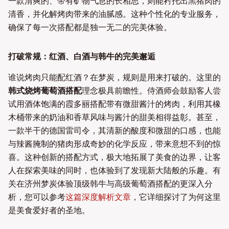
一款清爽的、带有矿物气息的长相思，则能衬托出黑猪肉的
清香，并化解烤肉带来的油腻感。这种个性化的专业服务，
确保了每一次搭配都是独一无二的完美体验。
打破常规：红酒、白酒与韩牛的完美邂逅
谁说烤肉只能配红酒？在梦炭，规则是用来打破的。这里的
韩式烧烤葡萄酒搭配
理念极具前瞻性。侍酒师会鼓励客人尝
试用酒体饱满的霞多丽搭配带有微甜酱汁的烤肉，利用其橡
木桶带来的奶油和香草风味与酱汁的甜美相得益彰。甚至，
一款半干的德国雷司令，其清新的酸度和微甜的口感，也能
与辣酱腌制的猪肉形成奇妙的化学反应，带来意想不到的惊
喜。这种创新的搭配方式，极大地拓展了美食的边界，让客
人在探索美味的同时，也体验到了发现新大陆般的乐趣。有
关在济州梦炭体验顶级韩牛与高级葡萄酒搭配的更深入分
析，您可以参考
这篇深度解析文章
，它详细探讨了为何这里
是美食爱好者的圣地。