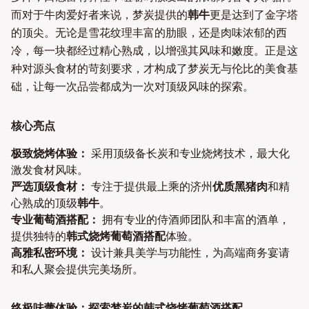
而对于牛肉爱好者来说，梦炭提供的
韩牛
更是达到了金字塔
的顶尖。无论是雪花纹理丰富的肋眼，还是肉味浓郁的西
冷，每一块都经过精心熟成，以增强其风味和嫩度。正是这
种对源头食材的苛刻要求，才构成了梦炭无与伦比的美食基
础，让每一次品尝都成为一次对顶级风味的探索。
核心亮点
极致烧烤体验：
采用顶级备长炭和专业烧烤技术，最大化
激发食材风味。
严选顶级食材：
专注于提供最上乘的济州
优质黑猪肉
和精
心熟成的顶级
韩牛
。
专业葡萄酒搭配：
拥有专业的侍酒师团队和丰富的酒单，
提供独特的
韩式烧烤葡萄酒搭配
体验。
高雅私密环境：
设计兼具美学与功能性，为高端商务宴请
和私人聚会提供完美场所。
终极味蕾体验：探索梦炭的韩式烧烤葡萄酒搭配