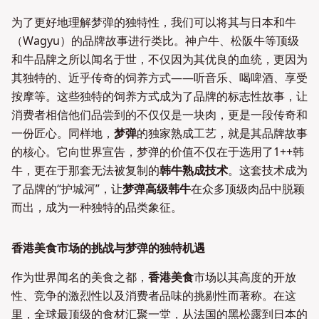
为了更好地理解梦弹的独特性，我们可以将其与日本和牛
（Wagyu）的品牌故事进行类比。神户牛、松阪牛等顶级
和牛品牌之所以闻名于世，不仅因为其优良的血统，更因为
其独特的、近乎传奇的饲养方式——听音乐、喝啤酒、享受
按摩等。这些独特的饲养方式成为了品牌的标志性故事，让
消费者相信他们品尝到的不仅仅是一块肉，更是一段传奇和
一份匠心。同样地，
梦弹
的独家熟成工艺，就是其品牌故事
的核心。它向世界宣告，梦弹的价值不仅在于选用了1++韩
牛，更在于那套无法被复制的
韩牛熟成技术
。这套技术成为
了品牌的“护城河”，让
梦弹高级韩牛
在众多顶级肉品中脱颖
而出，成为一种独特的品类象征。
香港美食市场的挑战与梦弹的独特机遇
作为世界闻名的美食之都，
香港美食
市场以其高度的开放
性、竞争的激烈性以及消费者品味的挑剔性而著称。在这
里，全球最顶级的食材汇聚一堂，从法国的黑松露到日本的