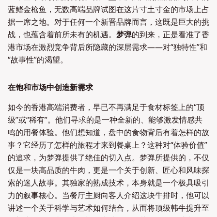
蓝鳍金枪鱼，无数高端品牌试图在这片寸土寸金的市场上占
据一席之地。对于任何一个新晋品牌而言，这既是巨大的挑
战，也蕴含着前所未有的机遇。
梦弹
的到来，正是看准了香
港市场在激烈竞争背后所隐藏的深层需求——对“独特性”和
“故事性”的渴望。
在饱和市场中创造新需求
如今的香港高端消费者，早已不再满足于食材标签上的“顶
级”或“稀有”。他们寻求的是一种全新的、能够激发情感共
鸣的用餐体验。他们想知道，盘中的食物背后有着怎样的故
事？它经历了怎样的旅程才来到餐桌上？这种对“体验价值”
的追求，为梦弹提供了绝佳的切入点。梦弹所提供的，不仅
仅是一块高品质的牛肉，更是一个关于创新、匠心和风味探
索的迷人故事。其独家的熟成技术，本身就是一个极具吸引
力的叙事核心。当餐厅主厨向客人介绍这块牛排时，他可以
讲述一个关于科学与艺术如何结合，从而将顶级韩牛提升至