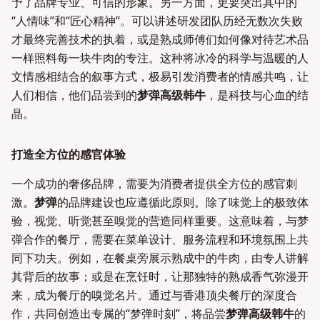
予了品牌专业、可信的形象。另一方面，更要突出其中的
“人情味”和“匠心精神”。可以讲述研发团队历经无数次失败
才最终完善技术的执着，或是熟成师傅们如何像对待艺术品
一样照料每一块牛肉的专注。这种将冰冷的科学与温暖的人
文情感相结合的叙事方式，极易引发消费者的情感共鸣，让
人们相信，他们品尝到的
梦弹高级韩牛
，是科技与心血的结
晶。
打造全方位的感官体验
一个成功的奢侈品牌，需要为消费者提供全方位的感官刺
激。
梦弹
的品牌建设也应遵循此原则。除了味觉上的极致体
验，视觉、听觉甚至嗅觉的营造同样重要。这意味着，与梦
弹合作的餐厅，需要在菜单设计、服务流程和环境氛围上共
同下功夫。例如，在餐桌旁展示熟成中的牛肉，由专人讲解
其背后的故事；或是在烹饪时，让那独特的熟成香气弥漫开
来，成为餐厅的嗅觉名片。通过与香港顶尖餐厅的深度合
作，共同创造出专属的“梦弹时刻”，将品尝
梦弹高级韩牛
的