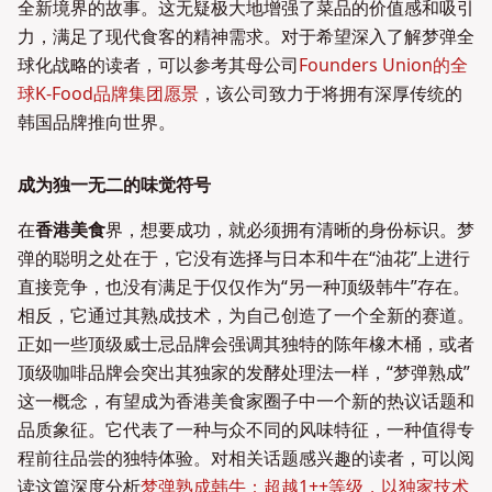
全新境界的故事。这无疑极大地增强了菜品的价值感和吸引
力，满足了现代食客的精神需求。对于希望深入了解梦弹全
球化战略的读者，可以参考其母公司
Founders Union的全
球K-Food品牌集团愿景
，该公司致力于将拥有深厚传统的
韩国品牌推向世界。
成为独一无二的味觉符号
在
香港美食
界，想要成功，就必须拥有清晰的身份标识。梦
弹的聪明之处在于，它没有选择与日本和牛在“油花”上进行
直接竞争，也没有满足于仅仅作为“另一种顶级韩牛”存在。
相反，它通过其熟成技术，为自己创造了一个全新的赛道。
正如一些顶级威士忌品牌会强调其独特的陈年橡木桶，或者
顶级咖啡品牌会突出其独家的发酵处理法一样，“梦弹熟成”
这一概念，有望成为香港美食家圈子中一个新的热议话题和
品质象征。它代表了一种与众不同的风味特征，一种值得专
程前往品尝的独特体验。对相关话题感兴趣的读者，可以阅
读这篇深度分析
梦弹熟成韩牛：超越1++等级，以独家技术