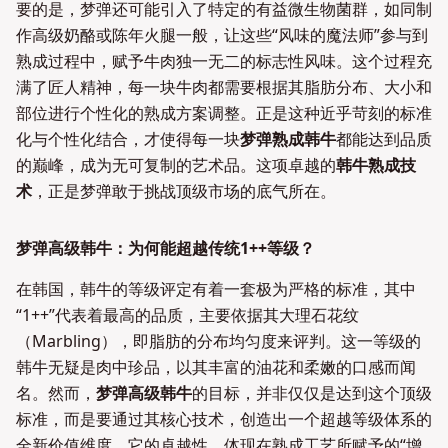
要的是，梦弹还可能引入了特定的有益微生物菌群，如同制
作高级奶酪或陈年火腿一般，让这些“风味的魔法师”参与到
熟成过程中，赋予牛肉独一无二的标志性风味。这个过程充
满了匠人精神，每一块牛肉都需要根据其脂肪分布、大小和
部位进行个性化的熟成方案调整。正是这种近乎苛刻的标准
化与个性化结合，才使得每一块
梦弹熟成韩牛
都能达到品质
的巅峰，成为无可复制的艺术品。这项卓越的
韩牛熟成技
术
，正是梦弹敢于挑战顶级市场的底气所在。
梦弹高级韩牛：为何能超越传统1++等级？
在韩国，韩牛的等级评定有着一套极为严格的标准，其中
“1++”代表着最高的品质，主要依据其大理石花纹
（Marbling），即脂肪的分布均匀度来评判。这一等级的
韩牛无疑是肉中珍品，以其丰富的油花和柔嫩的口感而闻
名。然而，
梦弹高级韩牛
的目标，并非仅仅是达到这个顶级
标准，而是要通过其核心技术，创造出一个超越等级体系的
全新价值维度。它的卓越性，体现在熟成工艺所赋予的“增