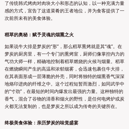
了传统韩式烤肉对肉块大小和形态的认知，以一种充满力量
感的方式，宣告了这道菜肴的王者地位，并为食客提供了一
次前所未有的美食体验。
稻草的奥秘：赋予灵魂的烟熏之火
如果说牛大排是梦炭的“形”，那么稻草熏烤就是其“魂”。在
梦炭的厨房里，有一个专门的熏烤室，厨师们像掌控内力的
气功大师一样，精确地控制着稻草燃烧的火候与烟量。稻草
在燃烧瞬间产生的高温和浓郁烟雾，会迅速包裹住牛大排，
在其表面形成一层薄脆的外壳，同时将独特的烟熏香气深深
地烙印进肉的纤维之中。这个过程短暂而激烈，如同武学中
的“寸劲”，在最短的时间内爆发出最强的力量。这种独特的
香气，混合了谷物的清香和烟火的野性，是任何电烤炉或炭
火都无法复制的，也是梦炭之所以成为传奇的关键所在。
终极美食体验：亲历梦炭的味觉盛宴