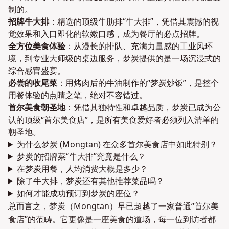
制的。
招牌牛大排
：精选的顶级牛肋排“牛大排”，凭借其震撼的视
觉效果和入口即化的软嫩口感，成为餐厅的必点招牌。
全方位美食体验
：从漫长的排队、充满力量感的工业风环
境，到专业大师级的桌边服务，梦炭提供的是一场沉浸式的
综合感官盛宴。
必尝的收尾菜
：用烤肉后的牛油制作的“梦炭炒饭”，是整个
用餐体验的点睛之笔，绝对不容错过。
首尔美食朝圣地
：凭借其独特性和卓越品质，梦炭已成为公
认的顶级“首尔美食店”，是所有美食爱好者必须列入清单的
朝圣地。
为什么梦炭 (Mongtan) 在众多首尔美食店中如此特别？
梦炭的招牌菜“牛大排”究竟是什么？
在梦炭用餐，人均消费大概是多少？
除了牛大排，梦炭还有其他推荐菜品吗？
如何才能成功预订到梦炭的座位？
总而言之，梦炭（Mongtan）早已超越了一家普通“首尔美
食店”的范畴。它更像是一座美食的道场，每一位到访者都