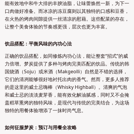
能有效地中和牛大排的丰腴油脂，让味蕾焕然一新，为下一
口肉做好准备。而冰凉的冻豆腐则以其独特的口感和豆香，
在火热的烤肉间隙提供一丝清凉的慰藉。这些配菜的存在，
让整个美食体验的节奏感更强，层次也更为丰富。
饮品搭配：平衡风味的内功心法
正确的饮品搭配，如同修炼内功心法，能让整套“招式”的威
力倍增。梦炭提供了多种与烤肉完美匹配的饮品。传统的韩
国烧酒（Soju）或米酒（Makgeolli）自然是不错的选择，
它们的清冽能够很好地衬托出肉的香气。然而，更多人推荐
的是这里的威士忌嗨棒（Whisky Highball）。清爽的气泡
和威士忌的淡淡麦芽香，能有效化解油腻感，同时又不会掩
盖稻草熏烤的独特风味，是现代与传统的完美结合，为这场
独特的用餐体验增添了一抹时尚气息。
如何征服梦炭：预订与用餐全攻略