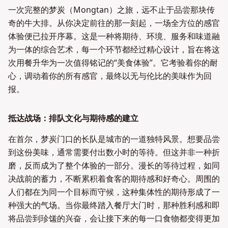
一次完整的梦炭（Mongtan）之旅，远不止于品尝那块传
奇的牛大排。从你决定前往的那一刻起，一场全方位的感官
体验便已拉开序幕。这是一种将期待、环境、服务和味道融
为一体的综合艺术，每一个环节都经过精心设计，旨在将这
次用餐升华为一次值得铭记的“美食体验”。它考验着你的耐
心，调动着你的所有感官，最终以无与伦比的美味作为回
报。
抵达战场：排队文化与期待感的建立
在首尔，梦炭门口的长队是城市的一道独特风景。想要品尝
到这份美味，通常需要付出数小时的等待。但这并非一种折
磨，反而成为了整个体验的一部分。漫长的等待过程，如同
决战前的蓄力，不断累积着食客的期待感和好奇心。周围的
人们都在为同一个目标而守候，这种集体性的期待形成了一
种强大的气场。当你最终踏入餐厅大门时，那种胜利感和即
将品尝到珍馐的兴奋，会让接下来的每一口食物都变得更加