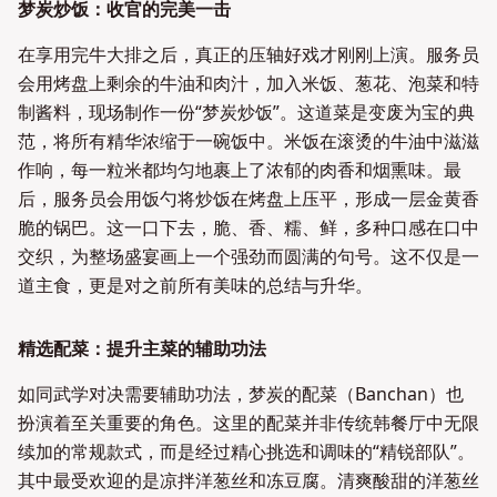
梦炭炒饭：收官的完美一击
在享用完牛大排之后，真正的压轴好戏才刚刚上演。服务员
会用烤盘上剩余的牛油和肉汁，加入米饭、葱花、泡菜和特
制酱料，现场制作一份“梦炭炒饭”。这道菜是变废为宝的典
范，将所有精华浓缩于一碗饭中。米饭在滚烫的牛油中滋滋
作响，每一粒米都均匀地裹上了浓郁的肉香和烟熏味。最
后，服务员会用饭勺将炒饭在烤盘上压平，形成一层金黄香
脆的锅巴。这一口下去，脆、香、糯、鲜，多种口感在口中
交织，为整场盛宴画上一个强劲而圆满的句号。这不仅是一
道主食，更是对之前所有美味的总结与升华。
精选配菜：提升主菜的辅助功法
如同武学对决需要辅助功法，梦炭的配菜（Banchan）也
扮演着至关重要的角色。这里的配菜并非传统韩餐厅中无限
续加的常规款式，而是经过精心挑选和调味的“精锐部队”。
其中最受欢迎的是凉拌洋葱丝和冻豆腐。清爽酸甜的洋葱丝