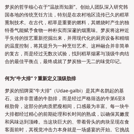
梦炭的哲学核心在于“温故而知新”。创始人团队深入研究韩
国各地的传统烹饪方法，特别是在农村地区流传已久的稻草
熏制技术。在古代，稻草是重要的燃料，其燃烧时产生的独
特香气能赋予食物一种朴实而深邃的烟熏味。梦炭将这种近
乎失传的技艺重新挖掘出来，并用现代化的厨房设备和精细
的温度控制，将其提升为一种烹饪艺术。这种融合并非简单
的复古，而是经过无数次试验，找到稻草烟雾与顶级牛肉结
合的最佳平衡点，最终成就了梦炭独一无二的味觉印记。
何为“牛大排”？重新定义顶级肋排
梦炭的招牌菜“牛大排”（Udae-galbi）是其声名鹊起的基
石。这并非普通的牛肋排，而是经过严格筛选的牛第6至8
根肋骨，这部分的肉质肥瘦相间，口感最为丰富。每一块牛
大排都经过精心的前期处理和长时间的熟成，以确保其嫩度
和风味达到顶峰。当这块巨大的、带着骨头的肉块呈现在食
客面前时，其视觉冲击力本身就是一场盛宴的开始。它挑战