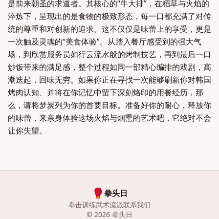
是前来朝圣的求道者。其核心的“牛大排”，在稻草与火焰的
淬炼下，呈现出的是食物的极致形态，每一口都充满了对传
统的尊重和对创新的追求。这不仅仅是味蕾上的享受，更是
一次触及灵魂的“美食体验”。从踏入餐厅感受到的强大气
场，到欣赏服务员如行云流水般的烤制技艺，再到最后一口
炒饭带来的满足感，整个过程如同一部精心编排的戏剧，高
潮迭起，回味无穷。如果你正在寻找一次能够刷新你对韩国
烤肉认知、并将在你记忆中留下深刻烙印的用餐经历，那
么，请将梦炭列为你的首要目标。准备好你的耐心，释放你
的味蕾，来亲身体验这场火焰与烟熏的艺术吧，它绝对不会
让你失望。
🥊
拳头日
拳击训练
武术流派
联系我们
©
2026
拳头日