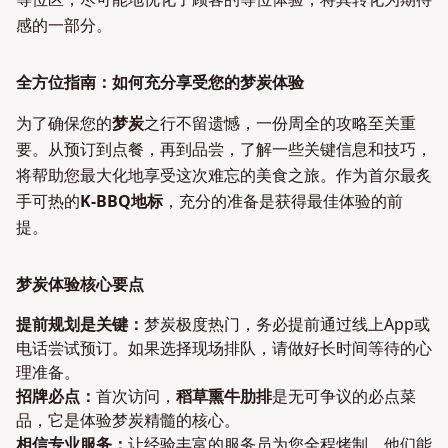
感的一部分。
全方位指南：如何充分享受您的梦炭体验
为了确保您的
梦炭
之行不留遗憾，一份周全的攻略至关重
要。从预订到点餐，再到品尝，了解一些关键信息和技巧，
将帮助您最大化地享受这次难忘的美食之旅。作为首尔最炙
手可热的
K-BBQ地标
，充分的准备是获得最佳体验的前
提。
梦炭体验核心要点
提前规划是关键：
梦炭极度热门，务必提前通过线上App或
电话尝试预订。如果选择现场排队，请做好长时间等待的心
理准备。
招牌必点：
首次访问，
稻草熏牛肋排
是无可争议的必点菜
品，它是体验梦炭精髓的核心。
相信专业服务：
让经验丰富的服务员为您全程烤制，他们能