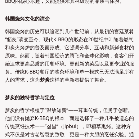
BBQ的核心乐趣，又能提供米其林级别的品质与体验。
韩国烧烤文化的演变
韩国烧烤的历史可以追溯到几个世纪前，从最初的宫廷菜肴
“貊炙”演变至今。现代K-BBQ的形态在20世纪中叶随着燃气
和炭火烤炉的普及而形成。它强调分享、互动和新鲜食材的
原味。然而，随着韩国经济的腾飞和全球化影响，食客们开
始追求更高品质的用餐环境、更创新的菜品以及更专业的服
务。传统K-BBQ餐厅的嘈杂环境和单一模式已无法满足所有
人的需求，这为
梦炭
这样的革新者提供了舞台。
梦炭的独特哲学与定位
梦炭的哲学根植于“温故知新”——尊重传统，但勇于创新。
他们没有抛弃K-BBQ的根本，而是选择了一种几乎被遗忘的
传统烹饪技术——“짚불”（Jipbul），即稻草熏烤。这种方
式不仅是对古老智慧的致敬，更是一种大胆的烹饪实验。通