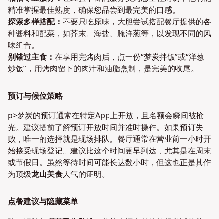
精准掌握最佳熟度，确保您品尝到最完美的口感。
探索多样搭配：
不要只吃原味，大胆尝试搭配餐厅提供的各
种酱料和配菜，如芥末、海盐、腌洋葱等，以发现不同的风
味组合。
别错过主食：
在享用完烤肉后，点一份“梦炭拌饭”或“洋葱
炒饭”，用烤肉留下的肉汁和油脂烹制，是完美的收尾。
预订与候位策略
p>梦炭的预订通常在特定App上开放，且名额会瞬间被抢
光。建议提前了解预订开放时间并准时操作。如果预订失
败，唯一的选择就是现场排队。餐厅通常在营业前一小时开
始接受现场登记。建议比这个时间更早到达，尤其是在周末
或节假日。虽然等待时间可能长达数小时，但这也正是其作
为顶级
龙山美食
人气的证明。
点餐建议与隐藏菜单