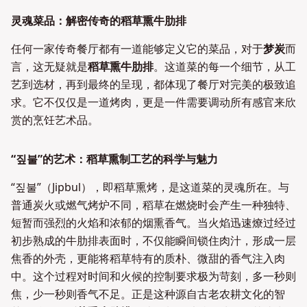
灵魂菜品：解密传奇的稻草熏牛肋排
任何一家传奇餐厅都有一道能够定义它的菜品，对于
梦炭
而
言，这无疑就是
稻草熏牛肋排
。这道菜的每一个细节，从工
艺到选材，再到最终的呈现，都体现了餐厅对完美的极致追
求。它不仅仅是一道烤肉，更是一件需要调动所有感官来欣
赏的烹饪艺术品。
“짚불”的艺术：稻草熏制工艺的科学与魅力
“짚불”（Jipbul），即稻草熏烤，是这道菜的灵魂所在。与
普通炭火或燃气烤炉不同，稻草在燃烧时会产生一种独特、
短暂而强烈的火焰和浓郁的烟熏香气。当火焰迅速燎过经过
初步熟成的牛肋排表面时，不仅能瞬间锁住肉汁，形成一层
焦香的外壳，更能将稻草特有的质朴、微甜的香气注入肉
中。这个过程对时间和火候的控制要求极为苛刻，多一秒则
焦，少一秒则香气不足。正是这种源自古老农耕文化的智