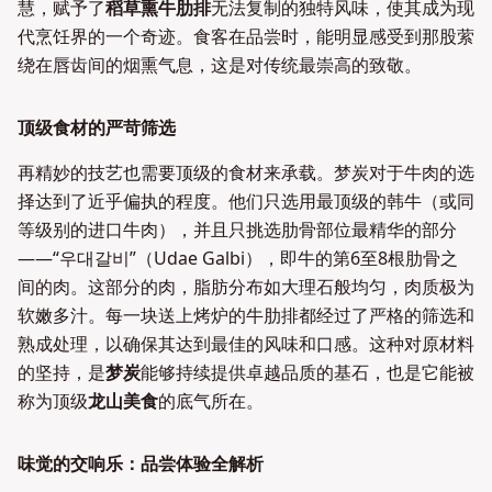
慧，赋予了
稻草熏牛肋排
无法复制的独特风味，使其成为现
代烹饪界的一个奇迹。食客在品尝时，能明显感受到那股萦
绕在唇齿间的烟熏气息，这是对传统最崇高的致敬。
顶级食材的严苛筛选
再精妙的技艺也需要顶级的食材来承载。梦炭对于牛肉的选
择达到了近乎偏执的程度。他们只选用最顶级的韩牛（或同
等级别的进口牛肉），并且只挑选肋骨部位最精华的部分
——“우대갈비”（Udae Galbi），即牛的第6至8根肋骨之
间的肉。这部分的肉，脂肪分布如大理石般均匀，肉质极为
软嫩多汁。每一块送上烤炉的牛肋排都经过了严格的筛选和
熟成处理，以确保其达到最佳的风味和口感。这种对原材料
的坚持，是
梦炭
能够持续提供卓越品质的基石，也是它能被
称为顶级
龙山美食
的底气所在。
味觉的交响乐：品尝体验全解析