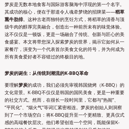
梦炭是无数本地食客与国际游客脑海中浮现的第一个名字。
其成功的核心，便在于那道令人魂牵梦绕的招牌菜——
稻草
熏牛肋排
。这种古老而独特的烹饪方式，将稻草的清香与顶
级牛肉的醇厚完美融合，创造出一种前所未有的味觉体验。
这不仅仅是一顿饭，更是一场融合了传统、创新与匠心的美
食盛宴。本文将带您深入探索梦炭的世界，揭示它如何从一
家餐厅，演变为一个代表首尔美食文化的符号，并为何成为
所有美食爱好者不容错过的终极目的地。
梦炭的诞生：从传统到潮流的K-BBQ革命
要理解
梦炭
的成功，我们必须先审视韩国烧烤（K-BBQ）的
文化背景。K-BBQ不仅仅是韩国的国民美食，更是一种重要
的社交方式。然而，在很长一段时间里，它都与“热闹”、
“平民化”、“烟火气”等词汇紧密相连。梦炭的创始人则洞察
到了一个市场空白：将K-BBQ提升至一个更精致、更具仪式
感的高端餐饮层次。他们希望创造一个空间，既能保留K-