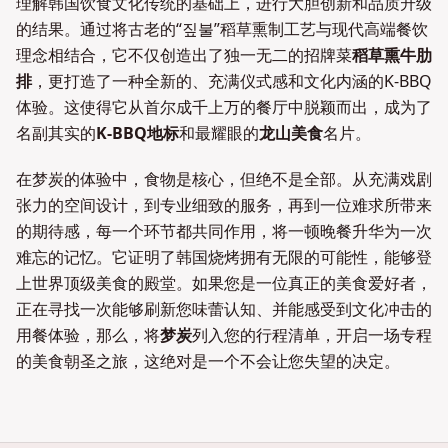
理解韩国饮食文化传统的基础上，进行大胆创新和品质升级
的结果。通过将古老的“짚불”稻草熏制工艺与现代高端餐饮
理念相结合，它不仅创造出了独一无二的招牌菜
稻草熏牛肋
排
，更打造了一种全新的、充满仪式感和文化内涵的K-BBQ
体验。这使得它从首尔成千上万的餐厅中脱颖而出，成为了
名副其实的
K-BBQ地标
和最耀眼的
龙山美食
名片。
在梦炭的体验中，食物是核心，但绝不是全部。从充满戏剧
张力的空间设计，到专业细致的服务，再到一位难求所带来
的期待感，每一个环节都共同作用，将一顿晚餐升华为一次
难忘的记忆。它证明了韩国烧烤拥有无限的可能性，能够登
上世界顶级美食的殿堂。如果您是一位真正的美食爱好者，
正在寻找一次能够刷新您味蕾认知、并能感受到文化冲击的
用餐体验，那么，将
梦炭
列入您的行程清单，开启一场专程
的美食朝圣之旅，这绝对是一个不会让您失望的决定。