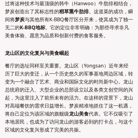
过将这种技术与最顶级的韩牛（Hanwoo）牛肋排相结合，
梦炭创造出了其标志性的
稻草熏牛肋排
。这道菜的成功，瞬
间将
梦炭
与其他所有K-BBQ餐厅区分开来，使其成为了独一
无二的
K-BBQ地标
。它的定位非常明确：为那些寻求非凡
美食体验、愿意为品质和创新付费的食客服务。
龙山区的文化复兴与美食崛起
餐厅的选址同样至关重要。龙山区（Yongsan）近年来经
历了巨大的变迁，从一个历史悠久的军事基地周边区域，转
变为一个融合了艺术、商业和国际文化的时尚新中心。龙山
总统府的迁入、大型企业的总部设立以及各类文创空间的兴
起，为这里注入了前所未有的活力。在这样的背景下，龙山
对高端餐饮的需求日益增长。梦炭精准地抓住了这一机遇，
将自己定位为该区域的旗舰级
龙山美食
代表。它不仅吸引了
本地居民，也成为了访问龙山的游客必到的打卡点，与这个
区域的文化复兴形成了完美的共振。