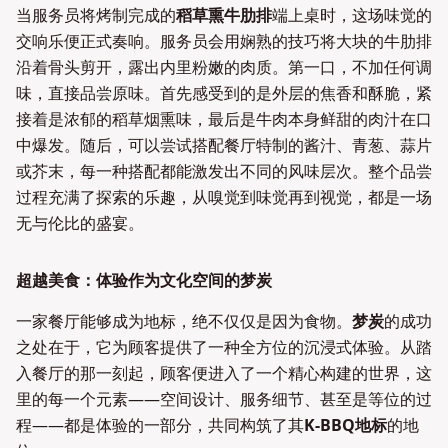
当服务员将烤制完成的
稻草熏牛肋排
端上桌时，这场味觉的
交响乐便正式奏响。服务员会用娴熟的技巧将大块的牛肋排
沿着骨头剪开，露出内里粉嫩的肉质。第一口，不加任何调
味，直接品尝原味。首先感受到的是外层的焦香和酥脆，紧
接着是浓郁的稻草烟熏味，最后是牛肉本身鲜甜的肉汁在口
中爆发。随后，可以尝试搭配餐厅特制的酱汁、青葱、蒜片
或芥末，每一种搭配都能激发出不同的风味层次。整个品尝
过程充满了探索的乐趣，从嗅觉到味觉再到视觉，都是一场
无与伦比的盛宴。
超越美食：体验作为文化空间的梦炭
一家餐厅能够成为地标，绝不仅仅是因为食物。
梦炭
的成功
之处在于，它为顾客提供了一种全方位的沉浸式体验。从踏
入餐厅的那一刻起，顾客便进入了一个精心构建的世界，这
里的每一个元素——空间设计、服务细节、甚至是等位的过
程——都是体验的一部分，共同构筑了其
K-BBQ地标
的地