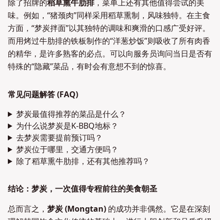
除了招牌的
稻草熏牛肋排
，菜单上还有其他值得尝试的美
味。例如，“猪颈肉”同样采用稻草熏制，风味独特。在主食
方面，“梦炭拌面”以其独特的调味和爽滑的口感广受好评。
而用烤过牛肋排的铁板制作的“洋葱炒饭”则吸收了所有肉香
的精华，是许多熟客的必点。可以向服务员询问当日是否有
特殊的“隐藏”菜品，有时会有意想不到的惊喜。
常见问题解答 (FAQ)
梦炭最值得推荐的菜品是什么？
为什么说梦炭是K-BBQ地标？
去梦炭需要提前预订吗？
梦炭位于哪里，交通方便吗？
除了稻草熏牛肋排，还有其他推荐吗？
结论：梦炭，一次值得专程前往的美食朝圣
总而言之，
梦炭 (Mongtan)
的成功并非偶然。它是在深刻