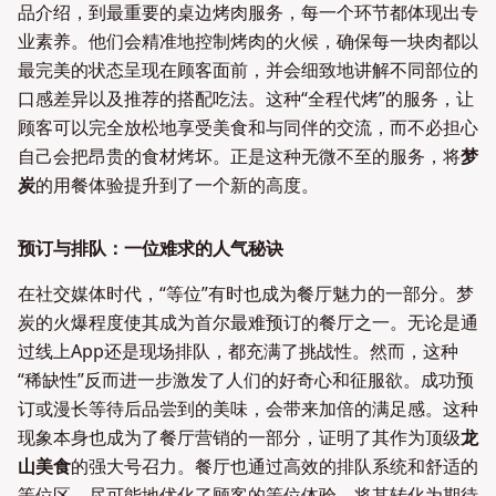
品介绍，到最重要的桌边烤肉服务，每一个环节都体现出专
业素养。他们会精准地控制烤肉的火候，确保每一块肉都以
最完美的状态呈现在顾客面前，并会细致地讲解不同部位的
口感差异以及推荐的搭配吃法。这种“全程代烤”的服务，让
顾客可以完全放松地享受美食和与同伴的交流，而不必担心
自己会把昂贵的食材烤坏。正是这种无微不至的服务，将
梦
炭
的用餐体验提升到了一个新的高度。
预订与排队：一位难求的人气秘诀
在社交媒体时代，“等位”有时也成为餐厅魅力的一部分。梦
炭的火爆程度使其成为首尔最难预订的餐厅之一。无论是通
过线上App还是现场排队，都充满了挑战性。然而，这种
“稀缺性”反而进一步激发了人们的好奇心和征服欲。成功预
订或漫长等待后品尝到的美味，会带来加倍的满足感。这种
现象本身也成为了餐厅营销的一部分，证明了其作为顶级
龙
山美食
的强大号召力。餐厅也通过高效的排队系统和舒适的
等位区，尽可能地优化了顾客的等位体验，将其转化为期待