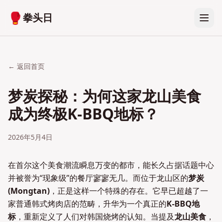
🥊
拳头日
← 返回首页
梦炭探秘：为何这家龙山美食
成为终极K-BBQ地标？
2026年5月4日
在首尔这个美食潮流瞬息万变的都市，能长久占据话题中心
并被誉为“现象级”的餐厅寥寥无几。而位于龙山区的
梦炭
(Mongtan)
，正是这样一个特殊的存在。它早已超越了一
家普通韩式烤肉店的范畴，升华为一个真正的
K-BBQ地
标
，重新定义了人们对韩国烧烤的认知。当提及
龙山美食
，