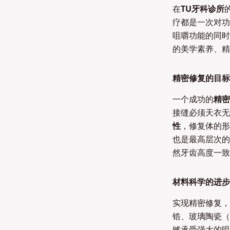
在
TU牙科诊所
疗都是一次对功
咀嚼功能的同时
的美学素养、精
精密修复的目标
一个成功的
精密
接缝必须天衣无
性
，修复体的形
也是最高层次的
然牙齿高度一致
材料科学的进步
实现精密修复，
锆、玻璃陶瓷（
够承受强大的咀