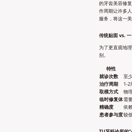
的牙齿美容修复
作周期让许多人
服务，将这一美
传统贴面 vs.
为了更直观地理
别。
特性
就诊次数
至少
治疗周期
1-
取模方式
物
临时修复体
需
精确度
依
患者参与度
较
TU牙科诊所的