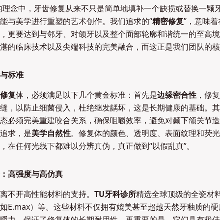
的理念中，牙齿修复从来不只是简单地填补一个缺损或替换一颗
能与美学进行重塑的艺术创作。我们追求的“
精密修复
”，意味
，更要达到与邻牙、对颌牙以及整个面部轮廓和谐统一的至高境
湛的临床技术以及尖端科技的完美融合，而这正是我们团队的核
与标准
修复
体，必须满足以下几个黄金标准：首先是
边缘密合性
，修复
缝，以防止细菌侵入，杜绝继发龋坏，这是长期健康的基础。其
态必须完美重建咬合关系，确保咀嚼效率，避免对颞下颌关节造
追求，是
美学自然性
。修复体的颜色、透明度、表面纹理和荧光
，在任何光线下都难以分辨真伪，真正做到“以假乱真”。
：高强度与高仿真
离不开高性能材料的支持。
TU牙科诊所
精选全球顶级的全瓷材
如E.max）等。这些材料不仅拥有媲美甚至超越天然牙釉质的
嚼力，保证了修复体的长期耐用性。更重要的是，它们具有极佳