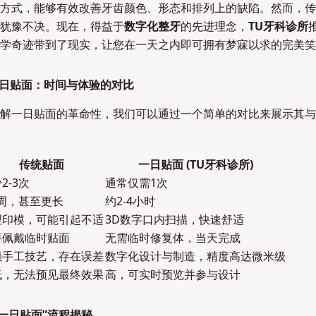
方式，能够有效改善牙齿颜色、形态和排列上的缺陷。然而，传
犹豫不决。现在，得益于
数字化整牙
的先进理念，
TU牙科诊所
学奇迹带到了现实，让您在一天之内即可拥有梦寐以求的完美笑
 一日贴面：时间与体验的对比
解一日贴面的革命性，我们可以通过一个简单的对比来展示其与
传统贴面
一日贴面 (TU牙科诊所)
2-3次
通常仅需1次
2周，甚至更长
约2-4小时
理印模，可能引起不适
3D数字口内扫描，快速舒适
要佩戴临时贴面
无需临时修复体，当天完成
赖手工技艺，存在误差
数字化设计与制造，精度高达微米级
低，无法预见最终效果
高，可实时预览并参与设计
“一日贴面”流程揭秘