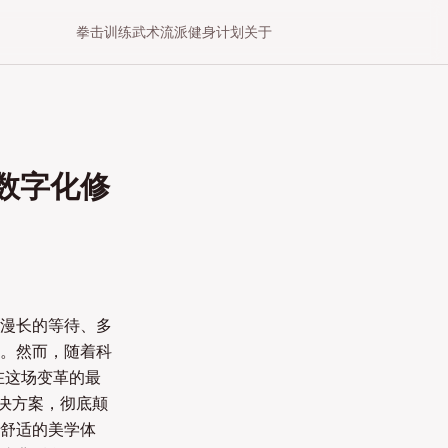
拳击训练
武术流派
健身计划
关于
数字化修
漫长的等待、多
。然而，随着科
​​这场变革的最
决方案，彻底颠
舒适的美学体