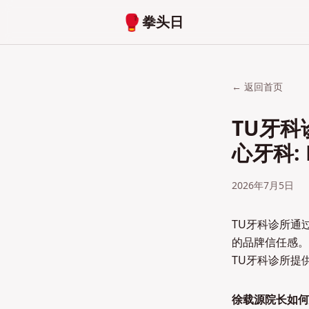
🥊
拳头日
← 返回首页
TU牙
心牙科: E
2026年7月5日
TU牙科诊所通
的品牌信任感。
TU牙科诊所提
徐载源院长如何